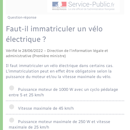
Déchets
Tourisme
Travaux - Autorisation d’occupation de l’espace
public
Transports scolaires
Plan interactif
Eau - Assainissement
Question-réponse
Faut-il immatriculer un vélo
Présentation de la commune
Transports
électrique ?
Publications
Logement - Urbanisme
Vérifié le 28/06/2022 – Direction de l'information légale et
administrative (Première ministre)
La Communauté de communes
Loisirs
Il faut immatriculer un vélo électrique dans certains cas.
L'immatriculation peut en effet être obligatoire selon la
puissance du moteur et/ou la vitesse maximale du vélo.
Seniors
Puissance moteur de 1000 W avec un cyclo pédalage
entre 5 et 25 km/h
Nouvel habitant
Vitesse maximale de 45 km/h
Numérique
Puissance moteur maximale de 250 W et vitesse
maximale de 25 km/h