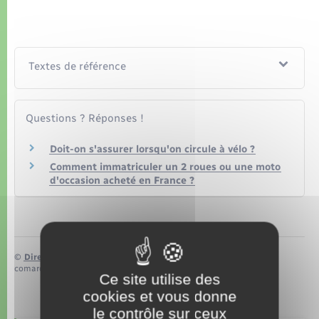
Organisation d’événement
Sécurité - Prévention
Textes de référence
Commerces - Entreprises - Emploi
Questions ? Réponses !
Voirie et espace public
Doit-on s'assurer lorsqu'on circule à vélo ?
Comment immatriculer un 2 roues ou une moto
d'occasion acheté en France ?
©
Direction de l’information légale et administrative
comarquage developpé par
baseo.io
Ce site utilise des
cookies et vous donne
le contrôle sur ceux