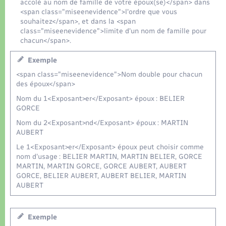
Organisation d’événement
accolé au nom de famille de votre époux(se)</span> dans
<span class="miseenevidence">l'ordre que vous
souhaitez</span>, et dans la <span
Sécurité - Prévention
class="miseenevidence">limite d'un nom de famille pour
chacun</span>.
Commerces - Entreprises - Emploi
Exemple
<span class="miseenevidence">Nom double pour chacun
des époux</span>
Voirie et espace public
Nom du 1<Exposant>er</Exposant> époux : BELIER
GORCE
Nom du 2<Exposant>nd</Exposant> époux : MARTIN
AUBERT
Le 1<Exposant>er</Exposant> époux peut choisir comme
nom d'usage : BELIER MARTIN, MARTIN BELIER, GORCE
MARTIN, MARTIN GORCE, GORCE AUBERT, AUBERT
GORCE, BELIER AUBERT, AUBERT BELIER, MARTIN
AUBERT
Exemple