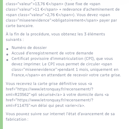
class="valeur">13,76 €</span> (taxe fixe de <span
class="valeur">11 €</span> + redevance d'acheminement de
<span class="valeur">2,76 €</span>). Vous devez <span
class="miseenevidence">obligatoirement</span> payer par
carte bancaire.
À la fin de la procédure, vous obtenez les 3 éléments
suivants :
Numéro de dossier
Accusé d'enregistrement de votre demande
Certificat provisoire d'immatriculation (CPI), que vous
devez imprimer. Le CPI vous permet de circuler <span
class="miseenevidence">pendant 1 mois, uniquement en
France,</span> en attendant de recevoir votre carte grise.
Vous recevrez la carte grise définitive sous <a
href="https://www.letronquay.fr/recensement/?
xml=R23562">pli sécurisé</a> à votre domicile dans <a
href="https://www.letronquay.fr/recensement/?
xml=F11475">un délai qui peut varier</a>.
Vous pouvez suivre sur internet l'état d'avancement de sa
fabrication :