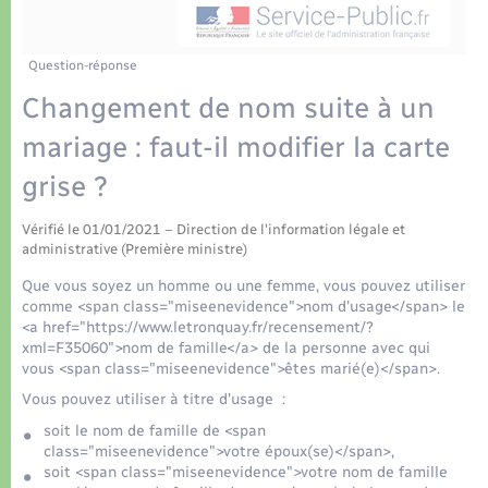
Déchets
Tourisme
Travaux - Autorisation d’occupation de l’espace
public
Transports scolaires
Plan interactif
Eau - Assainissement
Question-réponse
Changement de nom suite à un
Présentation de la commune
Transports
mariage : faut-il modifier la carte
Publications
grise ?
Logement - Urbanisme
La Communauté de communes
Vérifié le 01/01/2021 – Direction de l'information légale et
Loisirs
administrative (Première ministre)
Que vous soyez un homme ou une femme, vous pouvez utiliser
Seniors
comme <span class="miseenevidence">nom d'usage</span> le
<a href="https://www.letronquay.fr/recensement/?
xml=F35060">nom de famille</a> de la personne avec qui
Nouvel habitant
vous <span class="miseenevidence">êtes marié(e)</span>.
Vous pouvez utiliser à titre d'usage :
Numérique
soit le nom de famille de <span
class="miseenevidence">votre époux(se)</span>,
soit <span class="miseenevidence">votre nom de famille