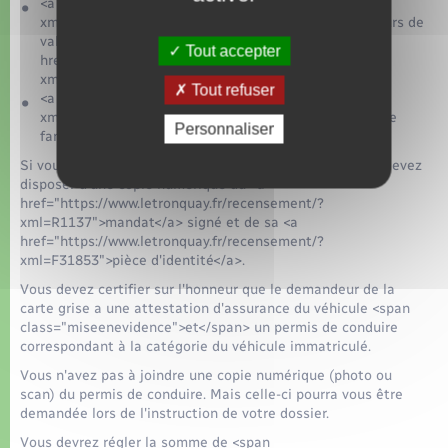
<a href="https://www.letronquay.fr/recensement/?
xml=F2878">Preuve du contrôle technique</a> en cours de
validité si le véhicule a plus de 4 ans, <a
Tout accepter
href="https://www.letronquay.fr/recensement/?
xml=F2880">sauf s'il est dispensé de contrôle</a>
Tout refuser
<a href="https://www.letronquay.fr/recensement/?
xml=F1432">Extrait d'acte de mariage</a> ou livret de
Personnaliser
famille
Si vous faites la démarche pour quelqu'un d'autre, vous devez
disposer d'une copie numérique du <a
href="https://www.letronquay.fr/recensement/?
xml=R1137">mandat</a> signé et de sa <a
href="https://www.letronquay.fr/recensement/?
xml=F31853">pièce d'identité</a>.
Vous devez certifier sur l'honneur que le demandeur de la
carte grise a une attestation d'assurance du véhicule <span
class="miseenevidence">et</span> un permis de conduire
correspondant à la catégorie du véhicule immatriculé.
Vous n'avez pas à joindre une copie numérique (photo ou
scan) du permis de conduire. Mais celle-ci pourra vous être
demandée lors de l'instruction de votre dossier.
Vous devrez régler la somme de <span