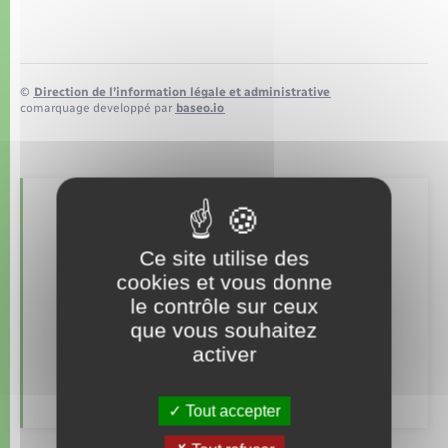
Organisation d’événement
Sécurité - Prévention
©
Direction de l’information légale et administrative
comarquage developpé par
baseo.io
Commerces - Entreprises - Emploi
Voirie et espace public
Retrouvez aussi
Ce site utilise des
cookies et vous donne
Documents d’identité
le contrôle sur ceux
que vous souhaitez
Elections et citoyenneté
activer
Etat civil
Tout accepter