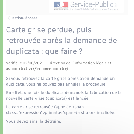
Déchets
Tourisme
Travaux - Autorisation d’occupation de l’espace
public
Transports scolaires
Plan interactif
Eau - Assainissement
Question-réponse
Carte grise perdue, puis
Présentation de la commune
Transports
retrouvée après la demande de
Publications
duplicata : que faire ?
Logement - Urbanisme
La Communauté de communes
Vérifié le 02/08/2021 – Direction de l'information légale et
Loisirs
administrative (Première ministre)
Si vous retrouvez la carte grise après avoir demandé un
Seniors
duplicata, vous ne pouvez pas annuler la procédure.
En effet, une fois le duplicata demandé, la fabrication de la
nouvelle carte grise (duplicata) est lancée.
Nouvel habitant
La carte grise retrouvée (appelée <span
class="expression">primata</span>) est alors invalidée.
Numérique
Vous devez ainsi la détruire.