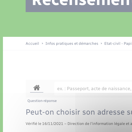
Location de 2 roues
Recensement
Petite enfance
Tourisme
Compétences
Travaux - Autorisation d’occupation
Déchets
de l’espace public
Publications
Logement - Urbanisme
Accueil
Infos pratiques et démarches
Etat-civil - Pap
Nouvel habitant
Sécurité - Prévention
Question-réponse
Peut-on choisir son adresse su
Vérifié le 16/11/2021 – Direction de l'information légale et 