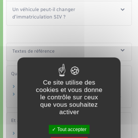
Un véhicule peut-il changer
d'immatriculation SIV ?
Textes de référence
Questions ? Réponses !
Ce site utilise des
Peut-on choisir son adresse sur la carte grise ?
cookies et vous donne
Un professionnel automobile peut-il se charger
le contrôle sur ceux
d'une demande de carte grise ?
que vous souhaitez
activer
Et aussi
Tout accepter
Plaques d'immatriculation