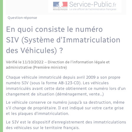
Déchets
Tourisme
Travaux - Autorisation d’occupation de l’espace
public
Transports scolaires
Plan interactif
Eau - Assainissement
Question-réponse
En quoi consiste le numéro
Présentation de la commune
Transports
SIV (Système d'Immatriculation
Publications
des Véhicules) ?
Logement - Urbanisme
La Communauté de communes
Vérifié le 11/10/2022 – Direction de l'information légale et
Loisirs
administrative (Première ministre)
Chaque véhicule immatriculé depuis avril 2009 a son propre
Seniors
numéro SIV (sous la forme AB-123-CD). Les véhicules
immatriculés avant cette date obtiennent ce numéro lors d'un
changement de situation (déménagement, vente…)
Nouvel habitant
Le véhicule conserve ce numéro jusqu'à sa destruction, même
s'il change de propriétaire. Il est indiqué sur votre carte grise
et les plaques d'immatriculation.
Numérique
Le SIV est le dispositif d'enregistrement des immatriculations
des véhicules sur le territoire français.