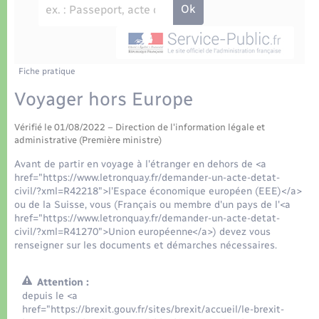
Déchets
Tourisme
Travaux - Autorisation d’occupation de l’espace
public
Transports scolaires
Plan interactif
Eau - Assainissement
Présentation de la commune
Fiche pratique
Transports
Voyager hors Europe
Publications
Logement - Urbanisme
Vérifié le 01/08/2022 – Direction de l'information légale et
administrative (Première ministre)
La Communauté de communes
Loisirs
Avant de partir en voyage à l'étranger en dehors de <a
href="https://www.letronquay.fr/demander-un-acte-detat-
civil/?xml=R42218">l'Espace économique européen (EEE)</a>
Seniors
ou de la Suisse, vous (Français ou membre d'un pays de l'<a
href="https://www.letronquay.fr/demander-un-acte-detat-
civil/?xml=R41270">Union européenne</a>) devez vous
Nouvel habitant
renseigner sur les documents et démarches nécessaires.
Numérique
Attention :
depuis le <a
href="https://brexit.gouv.fr/sites/brexit/accueil/le-brexit-