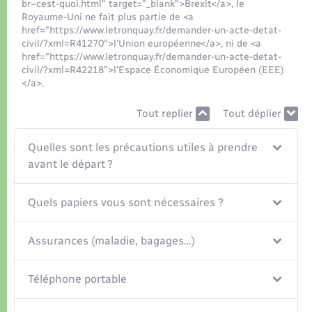
Organisation d’événement
br–cest-quoi.html" target="_blank">Brexit</a>, le
Royaume-Uni ne fait plus partie de <a
href="https://www.letronquay.fr/demander-un-acte-detat-
Sécurité - Prévention
civil/?xml=R41270">l'Union européenne</a>, ni de <a
href="https://www.letronquay.fr/demander-un-acte-detat-
civil/?xml=R42218">l'Espace Économique Européen (EEE)
Commerces - Entreprises - Emploi
</a>.
Tout replier
Tout déplier
Voirie et espace public
Quelles sont les précautions utiles à prendre
avant le départ ?
Quels papiers vous sont nécessaires ?
Assurances (maladie, bagages…)
Téléphone portable