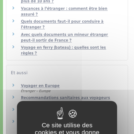
plus de 10 ans ?
Vacances à l'étranger : comment être bien
assuré ?
Quels documents faut-il pour conduire à
l'étranger ?
Avec quels documents un mineur étranger
peut-il sortir de France ?
Voyage en ferry (bateau) : quelles sont les
règles ?
Et aussi
Voyager en Europe
Étranger – Europe
Recommandations sanitaires aux voyageurs
Social – Santé
Autorisation de sortie du territoire (AST)
Étranger – Europe
Remboursement des soins à l'étranger
Ce site utilise des
(vacances ou court séjour)
cookies et vous donne
Social – Santé