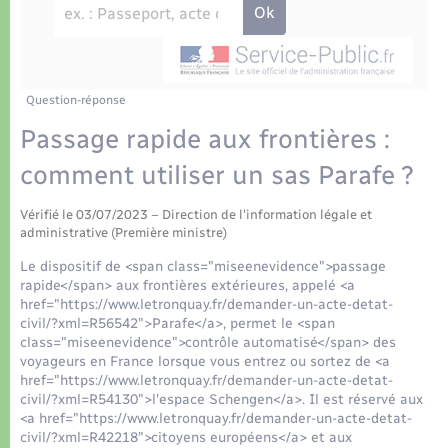
Déchets
Tourisme
Travaux - Autorisation d’occupation de l’espace
public
Transports scolaires
Plan interactif
Eau - Assainissement
Présentation de la commune
Question-réponse
Transports
Passage rapide aux frontières :
Publications
Logement - Urbanisme
comment utiliser un sas Parafe ?
La Communauté de communes
Vérifié le 03/07/2023 – Direction de l'information légale et
Loisirs
administrative (Première ministre)
Le dispositif de <span class="miseenevidence">passage
Seniors
rapide</span> aux frontières extérieures, appelé <a
href="https://www.letronquay.fr/demander-un-acte-detat-
civil/?xml=R56542">Parafe</a>, permet le <span
Nouvel habitant
class="miseenevidence">contrôle automatisé</span> des
voyageurs en France lorsque vous entrez ou sortez de <a
href="https://www.letronquay.fr/demander-un-acte-detat-
Numérique
civil/?xml=R54130">l'espace Schengen</a>. Il est réservé aux
<a href="https://www.letronquay.fr/demander-un-acte-detat-
civil/?xml=R42218">citoyens européens</a> et aux