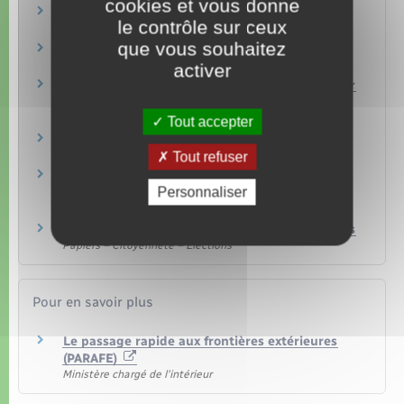
cookies et vous donne
Voyage en avion
le contrôle sur ceux
Transports – Mobilité
que vous souhaitez
Voyager hors Europe
Étranger – Europe
activer
Documents d'identité nécessaires pour voyager
en avion
Transports – Mobilité
Tout accepter
Autorisation de sortie du territoire (AST)
Étranger – Europe
Tout refuser
Carte de séjour en tant que membre de famille
Personnaliser
d'un Européen
Étranger – Europe
Fichiers informatiques et données personnelles
Papiers – Citoyenneté – Élections
Pour en savoir plus
Le passage rapide aux frontières extérieures
(PARAFE)
Ministère chargé de l'intérieur