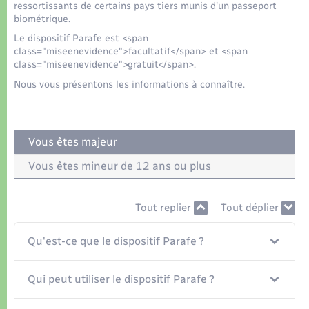
Organisation d’événement
ressortissants de certains pays tiers munis d'un passeport
biométrique.
Le dispositif Parafe est <span
Sécurité - Prévention
class="miseenevidence">facultatif</span> et <span
class="miseenevidence">gratuit</span>.
Commerces - Entreprises - Emploi
Nous vous présentons les informations à connaître.
Voirie et espace public
Vous êtes majeur
Vous êtes mineur de 12 ans ou plus
Tout replier
Tout déplier
Qu'est-ce que le dispositif Parafe ?
Qui peut utiliser le dispositif Parafe ?