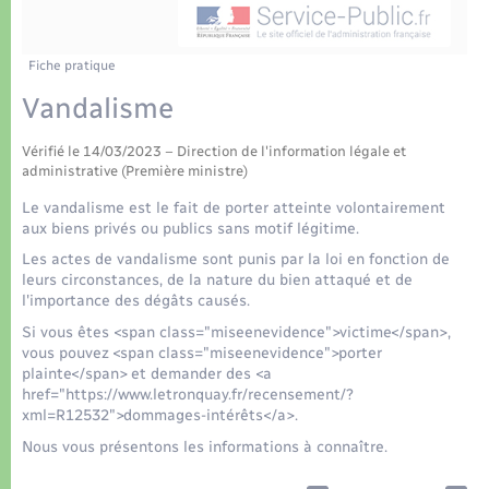
Déchets
Tourisme
Travaux - Autorisation d’occupation de l’espace
public
Transports scolaires
Plan interactif
Eau - Assainissement
Fiche pratique
Vandalisme
Présentation de la commune
Transports
Vérifié le 14/03/2023 – Direction de l'information légale et
Publications
administrative (Première ministre)
Logement - Urbanisme
Le vandalisme est le fait de porter atteinte volontairement
La Communauté de communes
aux biens privés ou publics sans motif légitime.
Loisirs
Les actes de vandalisme sont punis par la loi en fonction de
leurs circonstances, de la nature du bien attaqué et de
l'importance des dégâts causés.
Seniors
Si vous êtes <span class="miseenevidence">victime</span>,
vous pouvez <span class="miseenevidence">porter
Nouvel habitant
plainte</span> et demander des <a
href="https://www.letronquay.fr/recensement/?
xml=R12532">dommages-intérêts</a>.
Numérique
Nous vous présentons les informations à connaître.