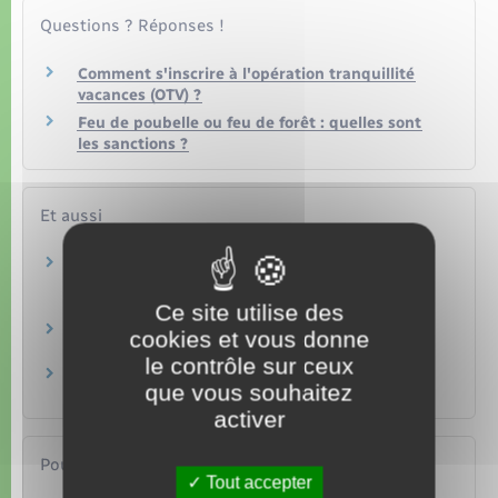
Questions ? Réponses !
Comment s'inscrire à l'opération tranquillité
vacances (OTV) ?
Feu de poubelle ou feu de forêt : quelles sont
les sanctions ?
Et aussi
Destruction ou dégradation involontaire d'un
bien
Justice
Ce site utilise des
Amendes
cookies et vous donne
Justice
le contrôle sur ceux
Assurance habitation : vol et cambriolage
que vous souhaitez
Argent – Impôts – Consommation
activer
Pour en savoir plus
Tout accepter