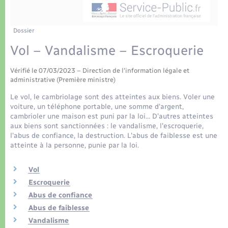
Déchets
Tourisme
Travaux - Autorisation d’occupation de l’espace
public
Transports scolaires
Plan interactif
Eau - Assainissement
Dossier
Vol – Vandalisme – Escroquerie
Présentation de la commune
Transports
Vérifié le 07/03/2023 – Direction de l'information légale et
Publications
administrative (Première ministre)
Logement - Urbanisme
Le vol, le cambriolage sont des atteintes aux biens. Voler une
La Communauté de communes
voiture, un téléphone portable, une somme d'argent,
Loisirs
cambrioler une maison est puni par la loi… D'autres atteintes
aux biens sont sanctionnées : le vandalisme, l'escroquerie,
l'abus de confiance, la destruction. L'abus de faiblesse est une
Seniors
atteinte à la personne, punie par la loi.
Vol
Nouvel habitant
Escroquerie
Abus de confiance
Numérique
Abus de faiblesse
Vandalisme