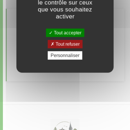
le contrôle sur ceux
que vous souhaitez
activer
Retrouvez aussi
Tout accepter
Documents d’identité
Tout refuser
Elections et citoyenneté
Personnaliser
Etat civil