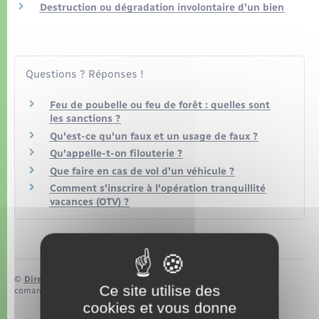
Organisation d’événement
Destruction ou dégradation involontaire d'un bien
Sécurité - Prévention
Questions ? Réponses !
Commerces - Entreprises - Emploi
Feu de poubelle ou feu de forêt : quelles sont
les sanctions ?
Voirie et espace public
Qu'est-ce qu'un faux et un usage de faux ?
Qu'appelle-t-on filouterie ?
Que faire en cas de vol d'un véhicule ?
Comment s'inscrire à l'opération tranquillité
vacances (OTV) ?
©
Direction de l’information légale et administrative
Ce site utilise des
comarquage developpé par
baseo.io
cookies et vous donne