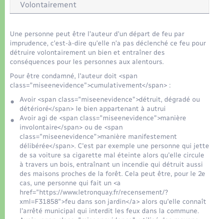
Organisation d’événement
Volontairement
Sécurité - Prévention
Une personne peut être l'auteur d'un départ de feu par
imprudence, c'est-à-dire qu'elle n'a pas déclenché ce feu pour
détruire volontairement un bien et entraîner des
Commerces - Entreprises - Emploi
conséquences pour les personnes aux alentours.
Pour être condamné, l'auteur doit <span
Voirie et espace public
class="miseenevidence">cumulativement</span> :
Avoir <span class="miseenevidence">détruit, dégradé ou
détérioré</span> le bien appartenant à autrui
Avoir agi de <span class="miseenevidence">manière
involontaire</span> ou de <span
class="miseenevidence">manière manifestement
délibérée</span>. C'est par exemple une personne qui jette
de sa voiture sa cigarette mal éteinte alors qu'elle circule
à travers un bois, entraînant un incendie qui détruit aussi
des maisons proches de la forêt. Cela peut être, pour le 2e
cas, une personne qui fait un <a
href="https://www.letronquay.fr/recensement/?
xml=F31858">feu dans son jardin</a> alors qu'elle connaît
l'arrêté municipal qui interdit les feux dans la commune.