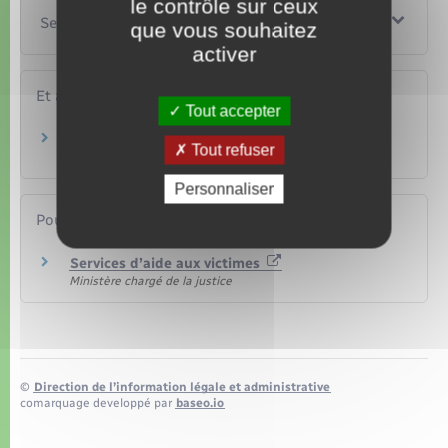
le contrôle sur ceux
Services en ligne et formulaires
que vous souhaitez
activer
Et aussi
Tout accepter
Vandalisme
Tout refuser
Justice
Personnaliser
Pour en savoir plus
Services d’aide aux victimes
Ministère chargé de la justice
©
Direction de l’information légale et administrative
comarquage developpé par
baseo.io