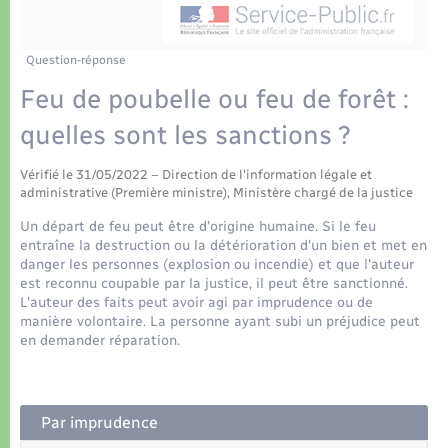
Déchets
Tourisme
Travaux - Autorisation d’occupation de l’espace
public
Transports scolaires
Plan interactif
Eau - Assainissement
Question-réponse
Feu de poubelle ou feu de forêt :
Présentation de la commune
Transports
quelles sont les sanctions ?
Publications
Logement - Urbanisme
Vérifié le 31/05/2022 – Direction de l'information légale et
administrative (Première ministre), Ministère chargé de la justice
La Communauté de communes
Loisirs
Un départ de feu peut être d'origine humaine. Si le feu
entraîne la destruction ou la détérioration d'un bien et met en
danger les personnes (explosion ou incendie) et que l'auteur
Seniors
est reconnu coupable par la justice, il peut être sanctionné.
L'auteur des faits peut avoir agi par imprudence ou de
manière volontaire. La personne ayant subi un préjudice peut
Nouvel habitant
en demander réparation.
Numérique
Par imprudence