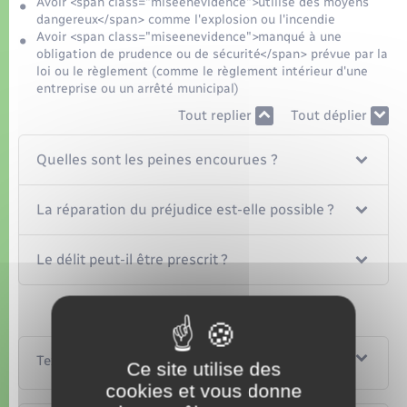
Avoir <span class="miseenevidence">utilisé des moyens
dangereux</span> comme l'explosion ou l'incendie
Avoir <span class="miseenevidence">manqué à une
obligation de prudence ou de sécurité</span> prévue par la
loi ou le règlement (comme le règlement intérieur d'une
entreprise ou un arrêté municipal)
Tout replier
Tout déplier
Quelles sont les peines encourues ?
La réparation du préjudice est-elle possible ?
Le délit peut-il être prescrit ?
Textes de référence
Ce site utilise des
cookies et vous donne